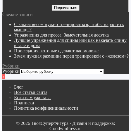
Свежие записи
С каким весом нужно тренироваться, чтобы нарастить
мышцы?
Упражнения для пресса. Замечательная десятка
Лучшие упражнения для спины или как накачать спину
в зале и дома
Приседания, которые сделают вас моложе
Зачем нужная разминка перед тренировкой с «железом»?
Рубрики
Рубрики
↑
Блог
Все статьи сайта
Если вам уже за…
Подписка
Политика конфиденциальности
© 2026 ТвояСуперФигура · Дизайн и поддержка:
GoodwinPress.ru