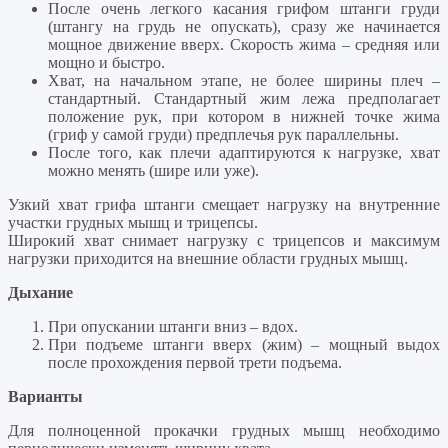
После очень легкого касания грифом штанги груди
(штангу на грудь не опускать), сразу же начинается
мощное движение вверх. Скорость жима – средняя или
мощно и быстро.
Хват, на начальном этапе, не более ширины плеч –
стандартный. Стандартный жим лежа предполагает
положение рук, при котором в нижней точке жима
(гриф у самой груди) предплечья рук параллельны.
После того, как плечи адаптируются к нагрузке, хват
можно менять (шире или уже).
Узкий хват грифа штанги смещает нагрузку на внутренние
участки грудных мышц и трицепсы.
Широкий хват снимает нагрузку с трицепсов и максимум
нагрузки приходится на внешние области грудных мышц.
Дыхание
При опускании штанги вниз – вдох.
При подъеме штанги вверх (жим) – мощный выдох
после прохождения первой трети подъема.
Варианты
Для полноценной прокачки грудных мышц необходимо