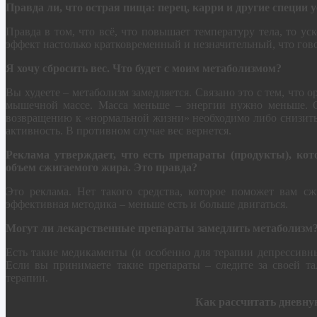
Правда ли, что острая пища: перец, карри и другие специи
Правда в том, что всё, что повышает температуру тела, то ус
эффект настолько кратковременный и незначительный, что говор
Я хочу сбросить вес. Что будет с моим метаболизмом?
Вы худеете – метаболизм замедляется. Связано это с тем, что
мышечной массе. Масса меньше – энергии нужно меньше. О
возвращению к «нормальной жизни» необходимо либо снизить
активность. В противном случае вес вернется.
Реклама утверждает, что есть препараты (продукты), кот
объем сжигаемого жира. Это правда?
Это реклама. Нет такого средства, которое поможет вам с
эффективная методика – меньше есть и больше двигаться.
Могут ли лекарственные препараты замедлить метаболизм
Есть такие медикаменты (и особенно для терапии депрессивны
Если вы принимаете такие препараты – следите за своей та
терапии.
Как рассчитать дневну