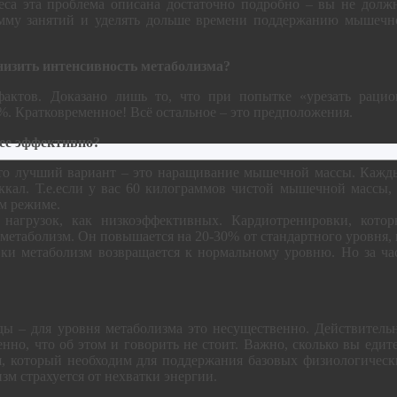
еса эта проблема описана достаточно подробно – вы не долж
амму занятий и уделять дольше времени поддержанию мышечн
снизить интенсивность метаболизма?
актов. Доказано лишь то, что при попытке «урезать рацио
. Кратковременное! Всё остальное – это предположения.
ее эффективно?
что лучший вариант – это наращивание мышечной массы. Кажд
ал. Т.е.если у вас 60 килограммов чистой мышечной массы, 
ом режиме.
 нагрузок, как низкоэффективных. Кардиотренировки, котор
метаболизм. Он повышается на 20-30% от стандартного уровня, 
овки метаболизм возвращается к нормальному уровню. Но за ча
ы – для уровня метаболизма это несущественно. Действительн
нно, что об этом и говорить не стоит. Важно, сколько вы едит
я, который необходим для поддержания базовых физиологическ
зм страхуется от нехватки энергии.