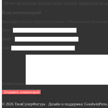
Метки:
метаболизм
,
питание спорт
,
похудей
,
правильное пита
Ваш комментарий
Ваш адрес email не будет опубликован.
Обязательные поля пом
Имя
*
Email
*
Сайт
Комментарий
© 2026 ТвояСуперФигура · Дизайн и поддержка: GoodwinPress.