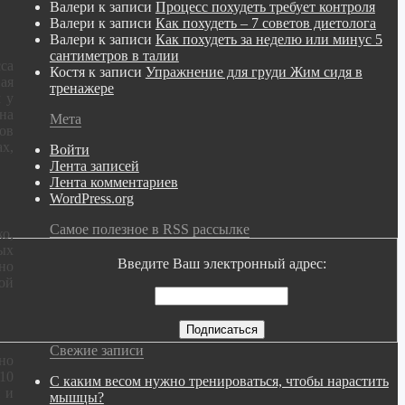
Валери
к записи
Процесс похудеть требует контроля
Валери
к записи
Как похудеть – 7 советов диетолога
Валери
к записи
Как похудеть за неделю или минус 5
сантиметров в талии
са
Костя
к записи
Упражнение для груди Жим сидя в
ая
тренажере
 у
на
Мета
ов
х,
Войти
Лента записей
Лента комментариев
WordPress.org
Самое полезное в RSS рассылке
о,
ых
Введите Ваш электронный адрес:
но
ой
Свежие записи
жно
 10
С каким весом нужно тренироваться, чтобы нарастить
и и
мышцы?