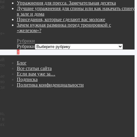
ны
Упражнения для пресса. Замечательная десятка
ой
Лучшие упражнения для спины или как накачать спину
в зале и дома
Приседания, которые сделают вас моложе
Зачем нужная разминка перед тренировкой с
«железом»?
н»
Рубрики
Рубрики
↑
ый
Блог
то
Все статьи сайта
Если вам уже за…
ые
Подписка
но
Политика конфиденциальности
сы
о,
е в
их