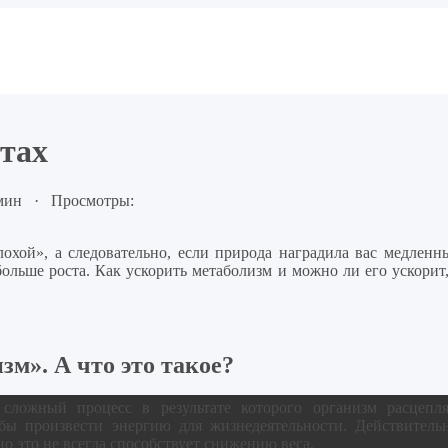
етах
 мин · Просмотры:
охой», а следовательно, если природа наградила вас медленн
больше роста. Как ускорить метаболизм и можно ли его ускорит
зм». А что это такое?
сложный процесс в результате которого организм расцепля
бы произвести энергию для жизнедеятельности. Действительн
о это не всегда способствует снижению веса.