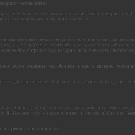
 ускоряют метаболизм?
коряет метаболизм. Что касается непосредственно острой пищи,
ить о её пользе для снижения веса нельзя.
 организм будет расходовать энергию пропорционально вашей но
тсюда все проблемы любителей диет – после снижения веса
 количество потребляемых калорий, либо повысить двигательн
орые могут ускорить метаболизм и, как следствие, увеличи
жигать дополнительный жир лежа на диване. Есть единственн
?
х расстройств), которые могут реально замедлить обмен вещест
лией. Начался рост – идите к врачу и корректируйте програм
ю потребность в калориях?