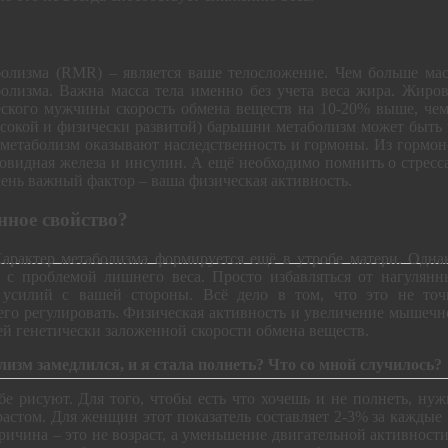
лизма (RMR) – является ваше телосложение. Чем больше мас
болизма. Важна масса тела именно без учета веса жира. Жиров
еского мужчины скорость обмена веществ на 10-20% выше, чем
ысокой и физически развитой) барышни метаболизм может быть 
метаболизм оказывают наследственность и гормоны. Из гормон
овидная железа и инсулин. А ещё необходимо помнить о стресса
ень важный фактор – ваша физическая активность.
нное свойство?
арактер метаболизма формируется ещё в утробе матери. Однак
ь с проблемой лишнего веса. Просто избавляться от нагулянн
 усилий с вашей стороны. Всё дело в том, что это не точ
 его регулировать. Физическая активность и увеличение мышечн
ей генетически заложенной скорости обмена веществ.
олизм замедлился, и я стала полнеть? Что со мной случилось?
ебе рисуют. Для того, чтобы есть что хочешь и не полнеть, ну
растом. Для женщин этот показатель составляет 2-3% за каждые
ричина – это не возраст, а уменьшение двигательной активност