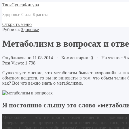
ТвояСуперФигура
Здоровье Сила Красота
Открыть меню
Рубрика:
Здоровье
Метаболизм в вопросах и отв
Опубликовано 11.08.2014 · Комментарии:
0
· На чтение: 5
Post Views:
1 798
Существует мнение, что метаболизм бывает «хороший» и «пл
обменом веществ, то вы не виноваты в том, что объем талии 
как? Всё что важно знать о метаболизме.
Я постоянно слышу это слово «метаболи
Метаболизм – это не просто обмен веществ, а довольно 
содержащиеся в продуктах питания вещества, для того, что
человек с «быстрым» метаболизмом быстрее сжигает калории, н