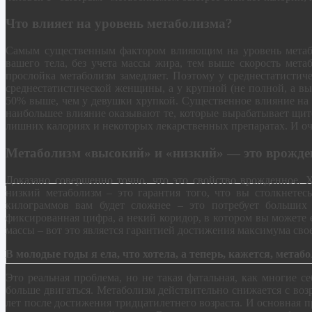
Что влияет на уровень метаболизма?
Самым существенным фактором влияющим на уровень метабо
вашего тела, без учета массы жира, тем выше скорость мета
прослойка метаболизм замедляет. Поэтому у среднестатистич
среднестатистической женщины, а у крупной (не полной, а в
50% выше, чем у девушки хрупкой. Существенное влияние на 
наибольшее влияние оказывают те, которые вырабатывает щит
лишних калориях и некоторых лекарственных препаратах. И оч
Метаболизм «высокий» и «низкий» — это врожде
Доказано совершенно точно, что это свойство врожденное. Х
низкий метаболизм – это гарантия того, что вы столкнетес
килограммов вам будет сложнее – это потребует больших
фиксированная цифра, а некий коридор, в котором вы можете
массы – вот это является гарантией достижения максимума сво
В молодые годы я ела, что хотела, а теперь, кажется, метаб
Это реальная проблема, но не такая фатальная, как многие с
больше двигаться. Метаболизм действительно снижается с воз
лет после достижения тридцатилетнего возраста. И основная п