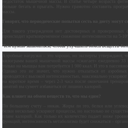
недостаток мышечной массы. В статье четыре возраста фитн
больше бегать и прыгать. Нужно грамотно составить прогр
массы.
Говорят, что периодические попытки сесть на диету могут 
Для такого утверждения нет достоверных и проверенных ф
происходит кратковременное снижение интенсивности на 5-10%
Чем нужно заниматься, чтобы улучшить обмен веществ бол
Аэробные нагрузки – это хорошо, но эксперты утверждают, 
килограмм вашей мышечной массы «сжигает» ежедневно 33 кк
только на мышцы вам потребуется 1 980 ккал. И это в пассивн
Однако это не значит, что нужно отказаться от аэробных
проводятся с высокой интенсивностью, максимально ускоряют 
на короткое время – через 2-3 часа после окончания тренир
занятий вы сумеет избавиться от лишних калорий.
Как влияет на обмен веществ то, что мы едим?
По большому счету – никак. Жиры ли это, белки или углевод
белки несколько ускоряют процессы, но настолько не существе
плане калорий. Как только их количество падает ниже уровн
функций, интенсивность метаболизма будет снижаться – органи