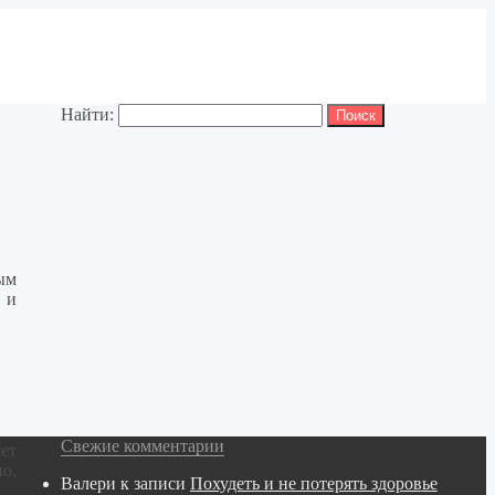
Найти:
ым
, и
Свежие комментарии
ет
о,
Валери
к записи
Похудеть и не потерять здоровье