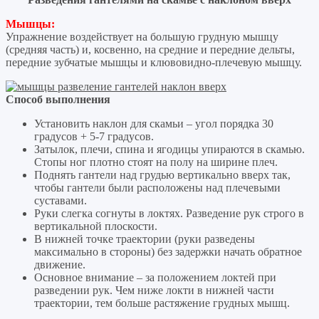
Мышцы:
Упражнение воздействует на большую грудную мышцу
(средняя часть) и, косвенно, на средние и передние дельты,
передние зубчатые мышцы и клювовидно-плечевую мышцу.
Способ выполнения
Установить наклон для скамьи – угол порядка 30
градусов + 5-7 градусов.
Затылок, плечи, спина и ягодицы упираются в скамью.
Стопы ног плотно стоят на полу на ширине плеч.
Поднять гантели над грудью вертикально вверх так,
чтобы гантели были расположены над плечевыми
суставами.
Руки слегка согнуты в локтях. Разведение рук строго в
вертикальной плоскости.
В нижней точке траектории (руки разведены
максимально в стороны) без задержки начать обратное
движение.
Основное внимание – за положением локтей при
разведении рук. Чем ниже локти в нижней части
траектории, тем больше растяжение грудных мышц.