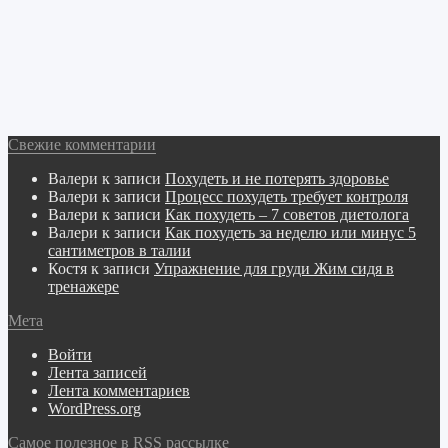
Свежие комментарии
Валери
к записи
Похудеть и не потерять здоровье
Валери
к записи
Процесс похудеть требует контроля
Валери
к записи
Как похудеть – 7 советов диетолога
Валери
к записи
Как похудеть за неделю или минус 5
сантиметров в талии
Костя
к записи
Упражнение для груди Жим сидя в
тренажере
Мета
Войти
Лента записей
Лента комментариев
WordPress.org
Самое полезное в RSS рассылке