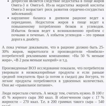
депрессия является следствие недостатка в пище жиров
Омега-3 и Омега-6. Из-за недостатка жирной кислоты
Омега-3 возрастает риск развития сердечно-сосудистых
заболеваний;
нарушение баланса в дневном рационе ведет к
перееданию. Недостаток жиров в пище ведет к
повышенному потреблению белков и углеводов.
Избыток белков ведет к возникновению проблем с
почками и печенью. А избыток углеводов – это прямая
дорога к диабету.
А пока ученые доказывали, что в рационе должно быть 25-
30% жиров, маркетологи и производители «бомбили»
потребителей рекламными компаниями: «На 50 % меньше
жира», «В 2 раза меньше калорий» и т.д.
Произведенные ВОЗ исследование показали, что потребители
уверовали в низкокалорийные продукты и если раньше
средний покупатель брал (а потом и съедал) два йогурта, то
легкие продукты потребляются в удвоенных количествах.
Они же «правильное питание».
Люди перестали считать. А между тем, считать нужно. В 100 г
45 % жирного сыра 360 ккал. В облегченном сыре с 17 %
жирности – 270 ккал. Т.е. в 200 граммах такого сыра – 540
ккал!