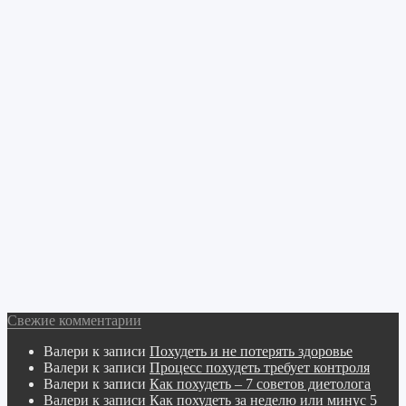
Свежие комментарии
Валери
к записи
Похудеть и не потерять здоровье
Валери
к записи
Процесс похудеть требует контроля
Валери
к записи
Как похудеть – 7 советов диетолога
Валери
к записи
Как похудеть за неделю или минус 5