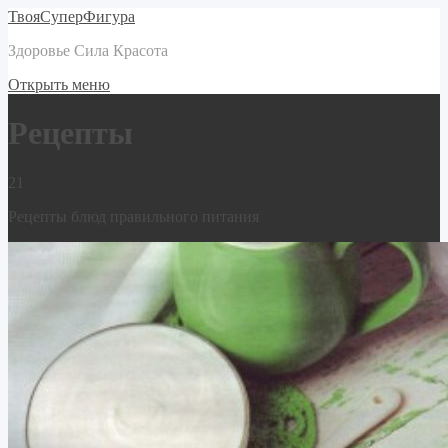
ТвояСуперФигура
Здоровье Сила Красота
Открыть меню
Рецепты
21
Рецепты блюд правильного питания