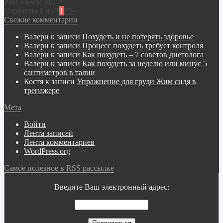
Post Views:
911
Страница 1 из 3
1
2
3
»
Свежие комментарии
Валери
к записи
Похудеть и не потерять здоровье
Валери
к записи
Процесс похудеть требует контроля
Валери
к записи
Как похудеть – 7 советов диетолога
Валери
к записи
Как похудеть за неделю или минус 5
сантиметров в талии
Костя
к записи
Упражнение для груди Жим сидя в
тренажере
Мета
Войти
Лента записей
Лента комментариев
WordPress.org
Самое полезное в RSS рассылке
Введите Ваш электронный адрес: