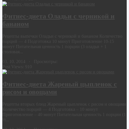
Фитнес-диета Оладьи с черникой и
бананом
Рецепты выпечки Оладьи с черникой и бананом Количество
порций — 4 Подготовка 10 минут Приготовление 10-15
минут Питательная ценность 1 порции (3 оладьи + 1
столовая...
03. 10. 2014 · Просмотры:
Post Views:
910
Фитнес-диета Жареный цыпленок с
рисом и овощами
Рецепты вторых блюд Жареный цыпленок с рисом и овощами
Количество порций — 4 Подготовка – 10 минут
Приготовление – 40 минут Питательная ценность 1 порции (1
½...