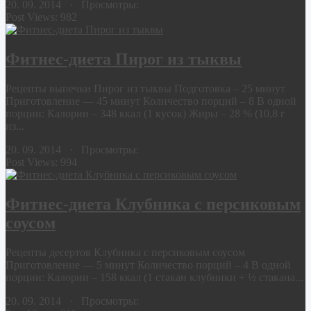
20. 09. 2014 · Просмотры:
Post Views:
982
Фитнес-диета Пирог из тыквы
Рецепты выпечки Пирог из тыквы Подготовка – 25 минут
Приготовление — 45 минут Количество порций – 8 В одной
порции: Калории – 348 ккал (1 кусок) Жиры – 28 % (10,8 г
из...
20. 09. 2014 · Просмотры:
Post Views:
994
Фитнес-диета Клубника с персиковым
соусом
Рецепты десертов Клубника с персиковым соусом
Приготовление — 5 минут Количество порций – 4 В одной
порции: Калории – 158 ккал (1 стакан клубники + ½ стакана...
20. 09. 2014 · Просмотры: