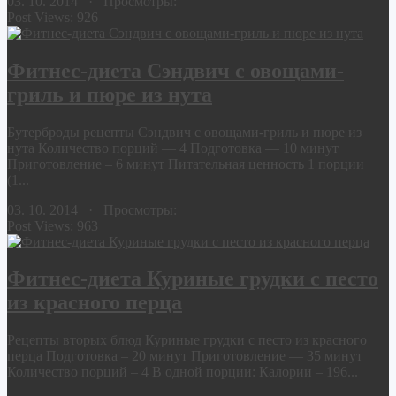
03. 10. 2014 · Просмотры:
Post Views:
926
Фитнес-диета Сэндвич с овощами-
гриль и пюре из нута
Бутерброды рецепты Сэндвич с овощами-гриль и пюре из
нута Количество порций — 4 Подготовка — 10 минут
Приготовление – 6 минут Питательная ценность 1 порции
(1...
03. 10. 2014 · Просмотры:
Post Views:
963
Фитнес-диета Куриные грудки с песто
из красного перца
Рецепты вторых блюд Куриные грудки с песто из красного
перца Подготовка – 20 минут Приготовление — 35 минут
Количество порций – 4 В одной порции: Калории – 196...