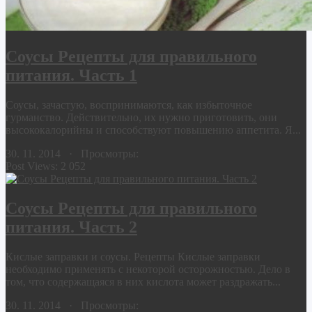
Соусы Рецепты для правильного
питания. Часть 1
Соусы, зачастую, воспринимаются, как избыточное
гурманство. Действительно, их нужно приготовить, они
высококалорийны и способствуют повышению аппетита. Я...
30. 11. 2014 · Просмотры:
Post Views:
2 052
Соусы Рецепты для правильного
питания. Часть 2
Кислые заправки и соусы. Рецепты Кислые заправки
необходимо применять с некоторой осторожностью. Дело в
том, что содержащаяся в них кислота может раздражать...
30. 11. 2014 · Просмотры: