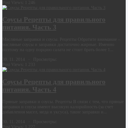
Post Views:
1 246
Соусы Рецепты для правильного
питания. Часть 3
Масляные заправки и соусы. Рецепты Обратите внимание –
масляные соусы и заправки достаточно жирные. Именно
поэтому на одну порцию салата не стоит брать более 1...
30. 11. 2014 · Просмотры:
Post Views:
1 233
Соусы Рецепты для правильного
питания. Часть 4
Пряные заправки и соусы. Рецепты В связи с тем, что пряные
заправки и соусы имеют высокую калорийность (за счет
добавления масел, меда и уксуса), такие заправки и...
30. 11. 2014 · Просмотры:
Post Views:
1 227