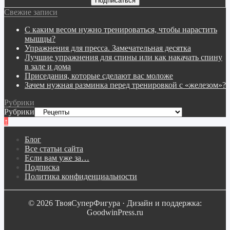
Свежие записи
С каким весом нужно тренироваться, чтобы нарастить
мышцы?
Упражнения для пресса. Замечательная десятка
Лучшие упражнения для спины или как накачать спину
в зале и дома
Приседания, которые сделают вас моложе
Зачем нужная разминка перед тренировкой с «железом»?
Рубрики
Рубрики
↑
Блог
Все статьи сайта
Если вам уже за…
Подписка
Политика конфиденциальности
© 2026 ТвояСуперФигура · Дизайн и поддержка:
GoodwinPress.ru